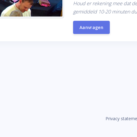
Houd er rekening mee dat de
gemiddeld 10-20 minuten du
Aanvragen
Privacy statem