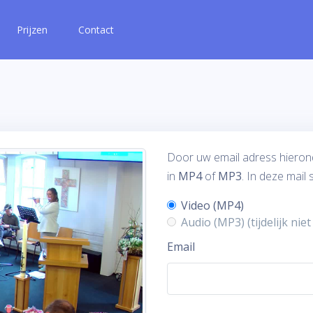
Prijzen
Contact
Door uw email adress hieronde
in
MP4
of
MP3
. In deze mail
Video (MP4)
Audio (MP3) (tijdelijk nie
Email